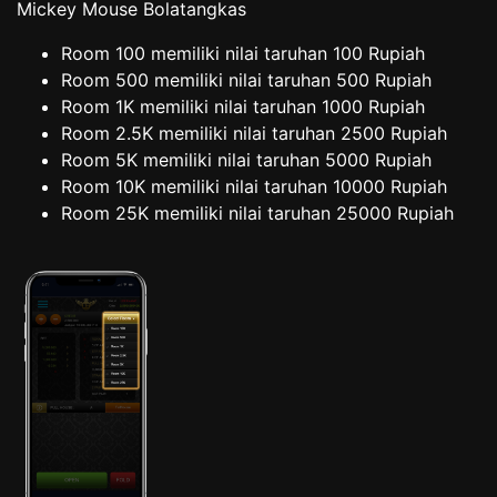
Mickey Mouse Bolatangkas
Room 100 memiliki nilai taruhan 100 Rupiah
Room 500 memiliki nilai taruhan 500 Rupiah
Room 1K memiliki nilai taruhan 1000 Rupiah
Room 2.5K memiliki nilai taruhan 2500 Rupiah
Room 5K memiliki nilai taruhan 5000 Rupiah
Room 10K memiliki nilai taruhan 10000 Rupiah
Room 25K memiliki nilai taruhan 25000 Rupiah