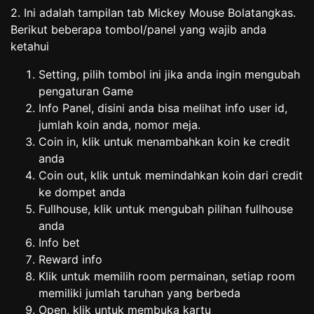
2. Ini adalah tampilan tab Mickey Mouse Bolatangkas.
Berikut beberapa tombol/panel yang wajib anda
ketahui
Setting, pilih tombol ini jika anda ingin mengubah
pengaturan Game
Info Panel, disini anda bisa melihat info user id,
jumlah koin anda, nomor meja.
Coin in, klik untuk menambahkan koin ke credit
anda
Coin out, klik untuk memindahkan koin dari credit
ke dompet anda
Fullhouse, klik untuk mengubah pilihan fullhouse
anda
Info bet
Reward info
Klik untuk memilih room permainan, setiap room
memiliki jumlah taruhan yang berbeda
Open, klik untuk membuka kartu