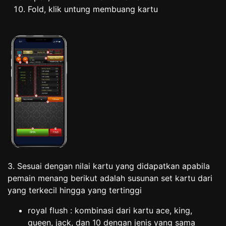
Fold, klik untung membuang kartu
3. Sesuai dengan nilai kartu yang didapatkan apabila
pemain menang berikut adalah susunan set kartu dari
yang terkecil hingga yang tertinggi
royal flush : kombinasi dari kartu ace, king,
queen, jack, dan 10 dengan jenis yang sama