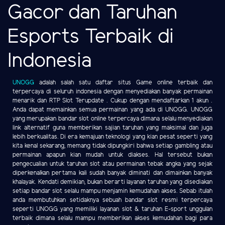
Gacor dan Taruhan
Esports Terbaik di
Indonesia
UNOGG
adalah salah satu daftar situs Game online terbaik dan
terpercaya di seluruh indonesia dengan menyediakan banyak permainan
menarik dan RTP Slot Terupdate . Cukup dengan mendaftarkan 1 akun .
Anda dapat memainkan semua permainan yang ada di UNOGG. UNOGG
yang merupakan bandar slot online terpercaya dimana selalu menyediakan
link alternatif guna memberikan sajian taruhan yang maksimal dan juga
lebih berkualitas. Di era kemajuan teknologi yang kian pesat seperti yang
kita kenal sekarang, memang tidak dipungkiri bahwa setiap gambling atau
permainan apapun kian mudah untuk diakses. Hal tersebut bukan
pengecualian untuk taruhan slot atau permainan tebak angka yang sejak
diperkenalkan pertama kali sudah banyak diminati dan dimainkan banyak
khalayak. Kendati demikian, bukan berarti layanan taruhan yang disediakan
setiap bandar slot selalu mampu menjamin kemudahan akses. Sebab itulah
anda membutuhkan setidaknya sebuah bandar slot resmi terpercaya
seperti UNOGG yang memiliki layanan slot & taruhan E-sport unggulan
terbaik dimana selalu mampu memberikan akses kemudahan bagi para