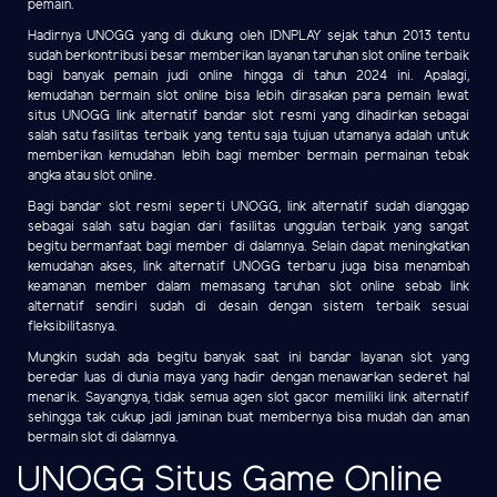
pemain.
Hadirnya UNOGG yang di dukung oleh IDNPLAY sejak tahun 2013 tentu
sudah berkontribusi besar memberikan layanan taruhan slot online terbaik
bagi banyak pemain judi online hingga di tahun 2024 ini. Apalagi,
kemudahan bermain slot online bisa lebih dirasakan para pemain lewat
situs UNOGG link alternatif bandar slot resmi yang dihadirkan sebagai
salah satu fasilitas terbaik yang tentu saja tujuan utamanya adalah untuk
memberikan kemudahan lebih bagi member bermain permainan tebak
angka atau slot online.
Bagi bandar slot resmi seperti UNOGG, link alternatif sudah dianggap
sebagai salah satu bagian dari fasilitas unggulan terbaik yang sangat
begitu bermanfaat bagi member di dalamnya. Selain dapat meningkatkan
kemudahan akses, link alternatif UNOGG terbaru juga bisa menambah
keamanan member dalam memasang taruhan slot online sebab link
alternatif sendiri sudah di desain dengan sistem terbaik sesuai
fleksibilitasnya.
Mungkin sudah ada begitu banyak saat ini bandar layanan slot yang
beredar luas di dunia maya yang hadir dengan menawarkan sederet hal
menarik. Sayangnya, tidak semua agen slot gacor memiliki link alternatif
sehingga tak cukup jadi jaminan buat membernya bisa mudah dan aman
bermain slot di dalamnya.
UNOGG Situs Game Online